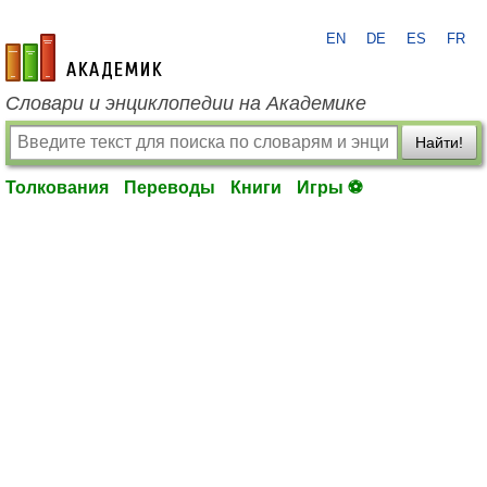
EN
DE
ES
FR
academic.ru
Словари и энциклопедии на Академике
Найти!
Толкования
Переводы
Книги
Игры ⚽